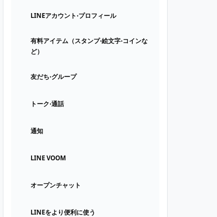
LINEアカウント⋅プロフィール
有料アイテム（スタンプ⋅絵文字⋅コインな
ど）
友だち⋅グループ
トーク⋅通話
通知
LINE VOOM
オープンチャット
LINEをより便利に使う