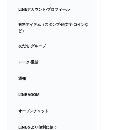
LINEアカウント⋅プロフィール
有料アイテム（スタンプ⋅絵文字⋅コインな
ど）
友だち⋅グループ
トーク⋅通話
通知
LINE VOOM
オープンチャット
LINEをより便利に使う