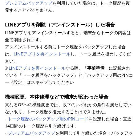
プレミアムバックアップ
を利用していた場合は、トーク履歴を復
元することができません。
LINEアプリを削除（アンインストール）した場合
LINEアプリをアンインストールすると、端末からトークの内容は
全て削除されます。
アンインストールする前にトーク履歴をバックアップした場合
は、
LINEアプリを再インストール
し、トーク履歴を復元してくだ
さい。
※
LINEアプリを再インストール
する際、「
事前準備
」に記載され
ている「トーク履歴をバックアップ」と「バックアップ用のPINコ
ード設定」はスキップしてください
機種変更、本体修理などで端末が変わった場合
異なるOSへの機種変更では、以下のいずれかの条件を満たしてい
ない限り、トーク履歴を復元することはできません。
-
トーク履歴のバックアップ用のPINコード
を設定した場合：直近
14日間のトーク履歴を引き継げます。
-
プレミアムバックアップ
を利用して引き継いだ場合：バックアッ