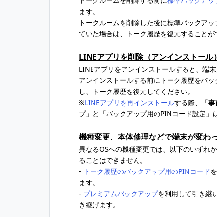
トークルームを削除する前に
標準バックアッ
ます。
トークルームを削除した後に標準バックアッ
ていた場合は、トーク履歴を復元することが
LINEアプリを削除（アンインストール
LINEアプリをアンインストールすると、端
アンインストールする前にトーク履歴をバッ
し、トーク履歴を復元してください。
※
LINEアプリを再インストール
する際、「
事
プ」と「バックアップ用のPINコード設定」
機種変更、本体修理などで端末が変わ
異なるOSへの機種変更では、以下のいずれ
ることはできません。
-
トーク履歴のバックアップ用のPINコード
を
ます。
-
プレミアムバックアップ
を利用して引き継
き継げます。