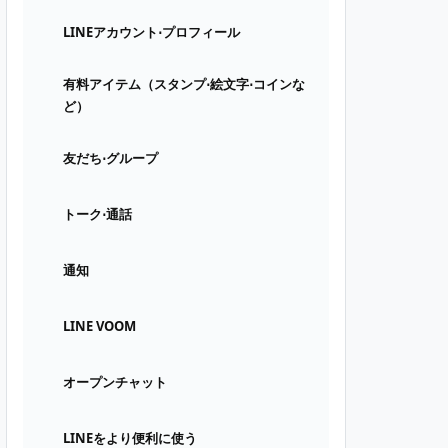
LINEアカウント⋅プロフィール
有料アイテム（スタンプ⋅絵文字⋅コインな
ど）
友だち⋅グループ
トーク⋅通話
通知
LINE VOOM
オープンチャット
LINEをより便利に使う