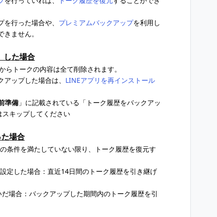
プ
を行っていれば、
トーク履歴を復元
することができ
プを行った場合や、
プレミアムバックアップ
を利用し
できません。
）した場合
末からトークの内容は全て削除されます。
クアップした場合は、
LINEアプリを再インストール
前準備
」に記載されている「トーク履歴をバックアッ
はスキップしてください
った場合
かの条件を満たしていない限り、トーク履歴を復元す
設定した場合：直近14日間のトーク履歴を引き継げ
いだ場合：バックアップした期間内のトーク履歴を引