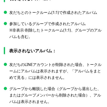
友だちとのトークルーム(1:1)で作成されたアルバム
参加しているグループで作成されたアルバム
※非表示⋅削除したトークルーム(1:1)、グループのアル
バムも含む。
表示されないアルバム：
友だちのLINEアカウントが削除された場合、トークル
ームにアルバムは表示されますが、「アルバムをまと
めて見る」には表示されません。
グループから離脱した場合（グループから退出した、
またはグループメンバーから削除された場合）、アル
バムは表示されません。