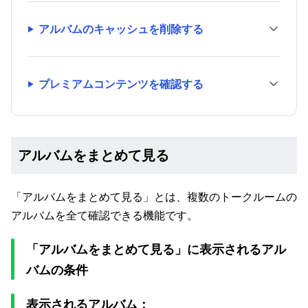
アルバムのキャッシュを削除する
プレミアムコンテンツを確認する
アルバムをまとめて見る
「アルバムをまとめて見る」とは、複数のトークルームの
アルバムを全て確認できる機能です。
「アルバムをまとめて見る」に表示されるアル
バムの条件
表示されるアルバム：