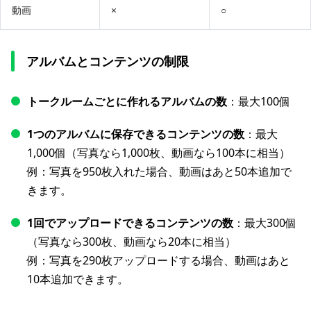
動画
×
○
アルバムとコンテンツの制限
トークルームごとに作れるアルバムの数
：最大100個
1つのアルバムに保存できるコンテンツの数
：最大
1,000個（写真なら1,000枚、動画なら100本に相当）
例：写真を950枚入れた場合、動画はあと50本追加で
きます。
1回でアップロードできるコンテンツの数
：最大300個
（写真なら300枚、動画なら20本に相当）
例：写真を290枚アップロードする場合、動画はあと
10本追加できます。