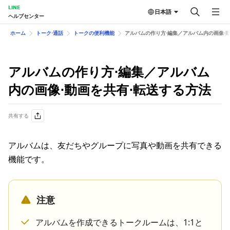
LINE
日本語
ヘルプセンター
ホーム
トーク⋅通話
トークの便 利機能
アルバムの作り方⋅編集／アルバム内の画像⋅
アルバムの作り方⋅編集／アルバム
内の画像⋅動画を共有⋅転送する方法
共有する
アルバムは、友だちやグループに写真や動画を共有できる
機能です。
注意
アルバムを作成できるトークルームは、1:1と