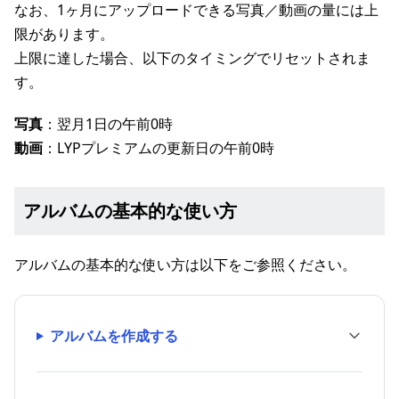
なお、1ヶ月にアップロードできる写真／動画の量には上
限があります。
上限に達した場合、以下のタイミングでリセットされま
す。
写真
：翌月1日の午前0時
動画
：LYPプレミアムの更新日の午前0時
アルバムの基本的な使い方
アルバムの基本的な使い方は以下をご参照ください。
アルバムを作成する