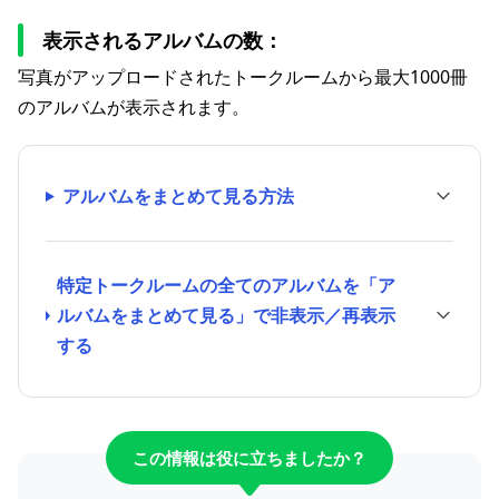
表示されるアルバムの数：
写真がアップロードされたトークルームから最大1000冊
のアルバムが表示されます。
アルバムをまとめて見る方法
特定トークルームの全てのアルバムを「ア
ルバムをまとめて見る」で非表示／再表示
する
この情報は役に立ちましたか？