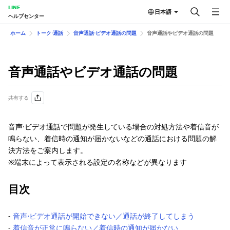
LINE
日本語
ヘルプセンター
ホーム
トーク⋅通話
音声通話⋅ビデオ通話の問題
音声通話やビデオ通話の問題
音声通話やビデオ通話の問題
共有する
音声⋅ビデオ通話で問題が発生している場合の対処方法や着信音が
鳴らない、着信時の通知が届かないなどの通話における問題の解
決方法をご案内します。
※端末によって表示される設定の名称などが異なります
目次
-
音声⋅ビデオ通話が開始できない／通話が終了してしまう
-
着信音が正常に鳴らない／着信時の通知が届かない