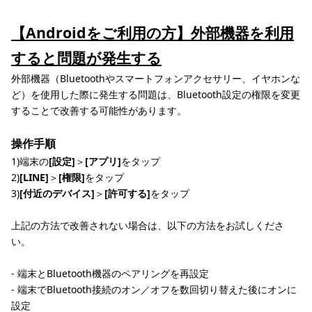
【Androidをご利用の方】外部機器を利用
すると問題が発生する
外部機器（Bluetoothやスマートフォンアクセサリー、イヤホンな
ど）を使用した際に発生する問題は、Bluetooth設定の権限を変更
することで改善する可能性があります。
操作手順
1)端末の
[設定]
＞
[アプリ]
をタップ
2)
[LINE]
＞
[権限]
をタップ
3)
[付近のデバイス]
＞
[許可する]
をタップ
上記の方法で改善されない場合は、以下の方法をお試しくださ
い。
- 端末とBluetooth機器のペアリングを再設定
- 端末でBluetooth接続のオン／オフを数回切り替えた後にオンに
設定