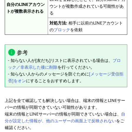
自分のLINEアカウン
ウントが複数作成されている可能性があ
トが複数表示される
る
対処方法:
相手に以前のLINEアカウント
の
ブロック
を依頼
参考
- 知らない人が[友だち]リストに表示されている場合は、
ブロ
ック／非表示した後に削除
を行ってください。
- 知らない人からのメッセージを防ぐために
[メッセージ受信拒
否]をオン
にすることをおすすめします。
上記を全て確認しても解決しない場合は、端末の情報とLINEサー
バーの情報が同期できていない可能性があります。
端末の情報とLINEサーバーの情報が同期できていない場合は、
自
分が設定した情報が、他のユーザーの画面上で反映されない
をご
確認ください。