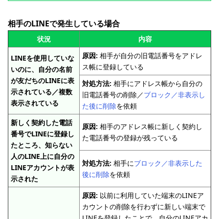
相手のLINEで発生している場合
状況
内容
原因:
相手が自分の旧電話番号をアドレ
LINEを使用していな
ス帳に登録している
いのに、自分の名前
が友だちのLINEに表
対処方法:
相手にアドレス帳から自分の
示されている／複数
旧電話番号の削除／
ブロック／非表示し
表示されている
た後に削除
を依頼
新しく契約した電話
原因:
相手のアドレス帳に新しく契約し
番号でLINEに登録し
た電話番号の登録が残っている
たところ、知らない
人のLINE上に自分の
対処方法:
相手に
ブロック／非表示した
LINEアカウントが表
後に削除
を依頼
示された
原因:
以前に利用していた端末のLINEア
カウントの削除を行わずに新しい端末で
LINEを登録したことで、自分のLINEアカ