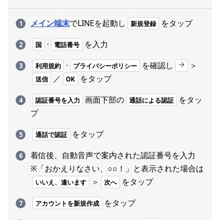
メイン端末
でLINEを起動し
をタップ
新規登録
⋅
を入力
国
電話番号
⋅
を確認し
＞
利用規約
プライバシーポリシー
／
をタップ
送信
OK
画面下部の
をタッ
認証番号を入力
通話による認証
プ
をタップ
通話で認証
着信後、自動音声で案内された認証番号を入力
※「おかえりなさい、○○！」と表示された場合は
＞
をタップ
いいえ、違います
次へ
をタップ
アカウントを新規作成