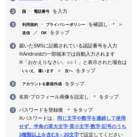
⋅
を入力
国
電話番号
⋅
を確認し
＞
利用規約
プライバシーポリシー
／
をタップ
送信
OK
届いたSMSに記載されている認証番号を入力
※Androidの一部端末では自動入力されます
※「おかえりなさい、○○！」と表示された場合は
＞
をタップ
いいえ、違います
次へ
をタップ
アカウントを新規作成
名前⋅プロフィール画像を設定し
をタップ
パスワードを登録後
をタップ
※パスワードは、
同じ文字や数字を連続して使用
せず、半角の英大文字⋅英小文字⋅数字⋅記号のうち
3種類以上を含む8～20文字
で設定してください