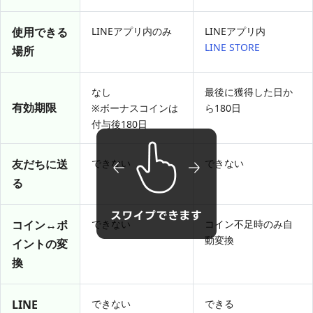
使用できる
LINEアプリ内のみ
LINEアプリ内
LINE STORE
場所
なし
最後に獲得した日か
有効期限
※ボーナスコインは
ら180日
付与後180日
友だちに送
できない
できない
る
コイン↔ポ
できない
コイン不足時のみ自
動変換
イントの変
換
LINE
できない
できる