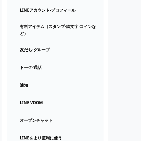
LINEアカウント⋅プロフィール
有料アイテム（スタンプ⋅絵文字⋅コインな
ど）
友だち⋅グループ
トーク⋅通話
通知
LINE VOOM
オープンチャット
LINEをより便利に使う