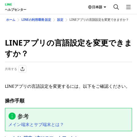
LINE
日本語
ヘルプセンター
ホーム
LINEの利用環境⋅設定
設定
LINEアプリの言語設定を変更できますか？
LINEアプリの言語設定を変更できま
すか？
共有する
LINEアプリの言語設定を変更するには、以下をご確認ください。
操作手順
参考
メイン端末とサブ端末とは？