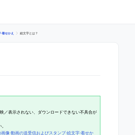
字⋅着せかえ
絵文字とは？
字が反映／表示されない、ダウンロードできない不具合が
い。
の画像⋅動画の送受信およびスタンプ⋅絵文字⋅着せか