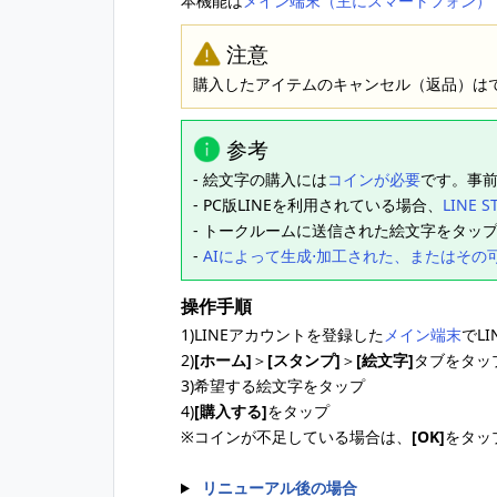
本機能は
メイン端末（主にスマートフォン）
注意
購入したアイテムのキャンセル（返品）は
参考
- 絵文字の購入には
コインが必要
です。事
- PC版LINEを利用されている場合、
LINE S
- トークルームに送信された絵文字をタッ
-
AIによって生成⋅加工された、またはその
操作手順
1)LINEアカウントを登録した
メイン端末
でL
2)
[ホーム]
＞
[スタンプ]
＞
[絵文字]
タブをタッ
3)希望する絵文字をタップ
4)
[購入する]
をタップ
※コインが不足している場合は、
[OK]
をタッ
リニューアル後の場合