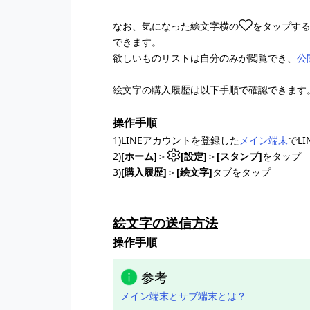
なお、気になった絵文字横の
をタップす
できます。
欲しいものリストは自分のみが閲覧でき、
公
絵文字の購入履歴は以下手順で確認できます
操作手順
1)LINEアカウントを登録した
メイン端末
でL
2)
[ホーム]
＞
[設定]
＞
[スタンプ]
をタップ
3)
[購入履歴]
＞
[絵文字]
タブをタップ
絵文字の送信方法
操作手順
参考
メイン端末とサブ端末とは？