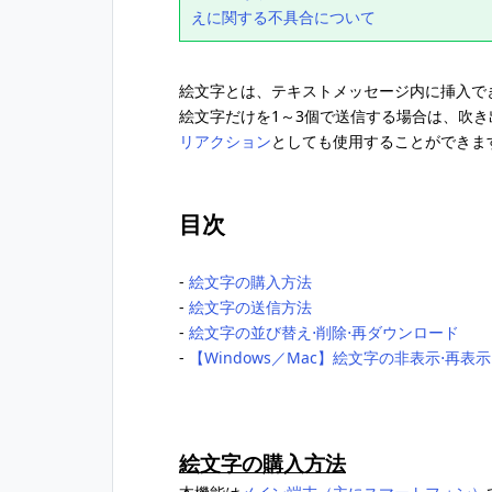
えに関する不具合について
絵文字とは、テキストメッセージ内に挿入で
絵文字だけを1～3個で送信する場合は、吹
リアクション
としても使用することができま
目次
‐
絵文字の購入方法
‐
絵文字の送信方法
‐
絵文字の並び替え⋅削除⋅再ダウンロード
‐
【Windows／Mac】絵文字の非表示⋅再表示
絵文字の購入方法