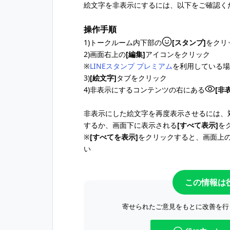
絵文字を非表示にするには、以下をご確認く
操作手順
1)トークルーム内下部の
[スタンプ]
をクリ
2)画面右上の
[編集]
アイコンをクリック
※
LINEスタンプ プレミアム
を利用している場
3)
[絵文字]
タブをクリック
4)非表示にするコンテンツの右にある
[非
非表示にした絵文字を再度表示させるには、
するか、画面下に表示される
[すべて表示]
を
※
[すべてを表示]
をクリックすると、画面上
い
この情報は
寄せられたご意見をもとに改善を行