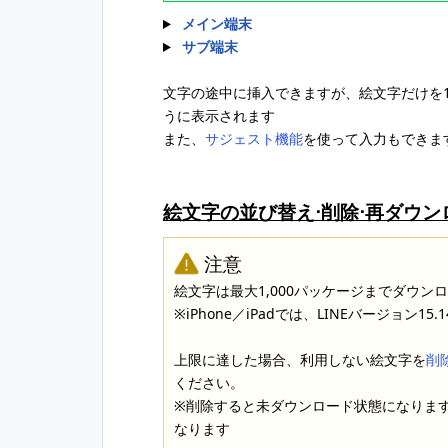
メイン端末
サブ端末
文字の途中に挿入できますが、絵文字だけを
うに表示されます
また、
サジェスト機能
を使って入力もできま
絵文字の並び替え⋅削除⋅再ダウン
注意
絵文字は最大1,000パッケージまでダウン
※iPhone／iPadでは、LINEバージョン1
上限に達した場合、利用しない絵文字を
削
ください。
※削除すると未ダウンロード状態になりま
なります