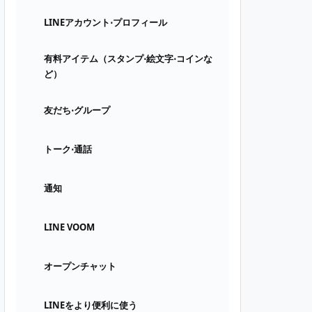
LINEアカウント⋅プロフィール
有料アイテム（スタンプ⋅絵文字⋅コインな
ど）
友だち⋅グループ
トーク⋅通話
通知
LINE VOOM
オープンチャット
LINEをより便利に使う