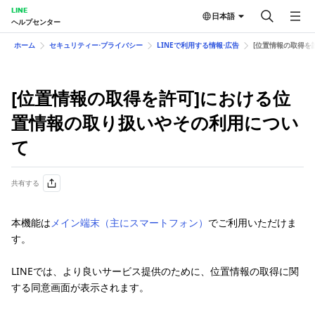
LINE
日本語
ヘルプセンター
ホーム
セキュリティー⋅プライバシー
LINEで利用する情報⋅広告
[位置情報の取得を
[位置情報の取得を許可]における位
置情報の取り扱いやその利用につい
て
共有する
本機能は
メイン端末（主にスマートフォン）
でご利用いただけま
す。
LINEでは、より良いサービス提供のために、位置情報の取得に関
する同意画面が表示されます。