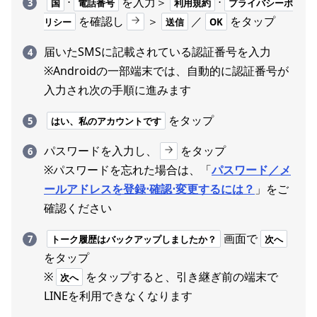
⋅
を入力＞
⋅
国
電話番号
利用規約
プライバシーポ
を確認し
＞
／
をタップ
リシー
送信
OK
届いたSMSに記載されている認証番号を入力
※Androidの一部端末では、自動的に認証番号が
入力され次の手順に進みます
をタップ
はい、私のアカウントです
パスワードを入力し、
をタップ
※パスワードを忘れた場合は、「
パスワード／メ
ールアドレスを登録⋅確認⋅変更するには？
」をご
確認ください
画面で
トーク履歴はバックアップしましたか？
次へ
をタップ
※
をタップすると、引き継ぎ前の端末で
次へ
LINEを利用できなくなります