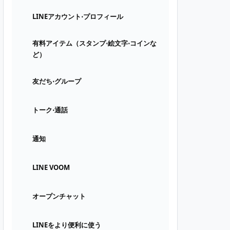
LINEアカウント⋅プロフィール
有料アイテム（スタンプ⋅絵文字⋅コインな
ど）
友だち⋅グループ
トーク⋅通話
通知
LINE VOOM
オープンチャット
LINEをより便利に使う