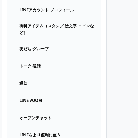
LINEアカウント⋅プロフィール
有料アイテム（スタンプ⋅絵文字⋅コインな
ど）
友だち⋅グループ
トーク⋅通話
通知
LINE VOOM
オープンチャット
LINEをより便利に使う