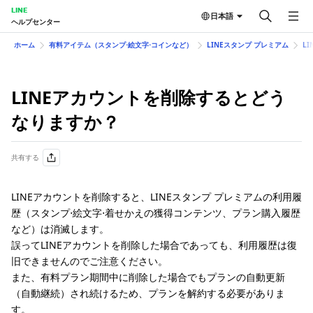
LINE
日本語
ヘルプセンター
ホーム
有料アイテム（スタンプ⋅絵文字⋅コインなど）
LINEスタンプ プレミアム
L
LINEアカウントを削除するとどう
なりますか？
共有する
LINEアカウントを削除すると、LINEスタンプ プレミアムの利用履
歴（スタンプ⋅絵文字⋅着せかえの獲得コンテンツ、プラン購入履歴
など）は消滅します。
誤ってLINEアカウントを削除した場合であっても、利用履歴は復
旧できませんのでご注意ください。
また、有料プラン期間中に削除した場合でもプランの自動更新
（自動継続）され続けるため、プランを解約する必要がありま
す。