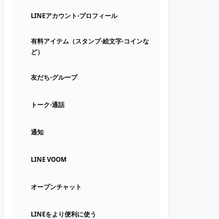
LINEアカウント⋅プロフィール
有料アイテム（スタンプ⋅絵文字⋅コインな
ど）
友だち⋅グループ
トーク⋅通話
通知
LINE VOOM
オープンチャット
LINEをより便利に使う