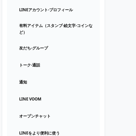
LINEアカウント⋅プロフィール
有料アイテム（スタンプ⋅絵文字⋅コインな
ど）
友だち⋅グループ
トーク⋅通話
通知
LINE VOOM
オープンチャット
LINEをより便利に使う