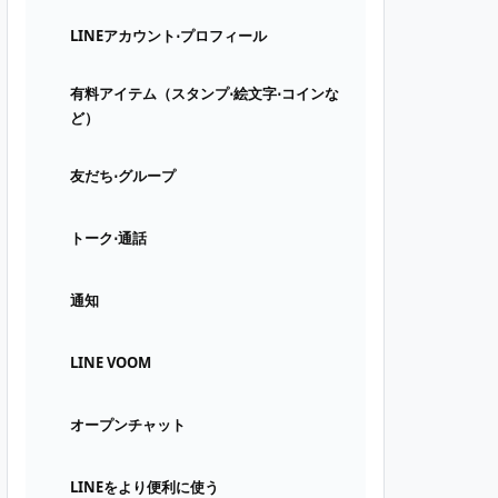
LINEアカウント⋅プロフィール
有料アイテム（スタンプ⋅絵文字⋅コインな
ど）
友だち⋅グループ
トーク⋅通話
通知
LINE VOOM
オープンチャット
LINEをより便利に使う