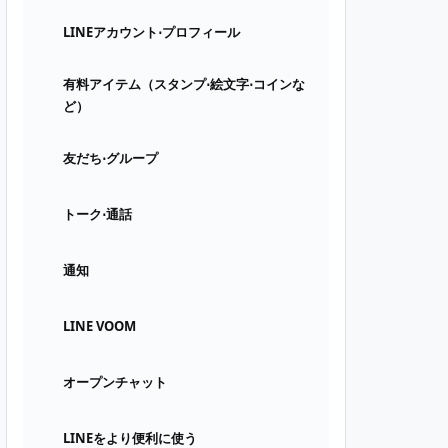
LINEアカウント⋅プロフィール
有料アイテム（スタンプ⋅絵文字⋅コインな
ど）
友だち⋅グループ
トーク⋅通話
通知
LINE VOOM
オープンチャット
LINEをより便利に使う