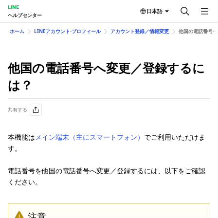
LINE
日本語
ヘルプセンター
ホーム
LINEアカウント⋅プロフィール
アカウント登録／情報変更
他国の電話番号へ
他国の電話番号へ変更／登録するに
は？
共有する
本機能は
メイン端末（主にスマートフォン）
でご利用いただけま
す。
電話番号を他国の電話番号へ変更／登録するには、以下をご確認
ください。
注意