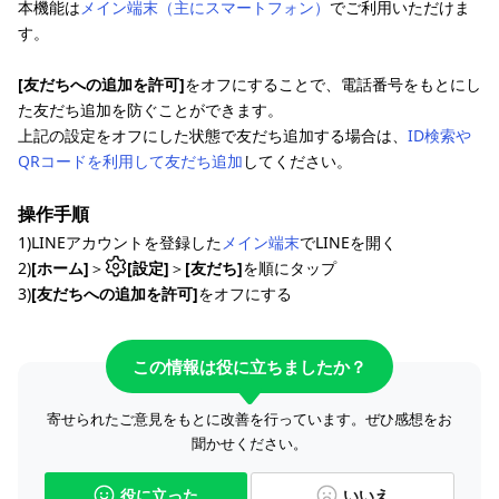
本機能は
メイン端末（主にスマートフォン）
でご利用いただけま
す。
[友だちへの追加を許可]
をオフにすることで、電話番号をもとにし
た友だち追加を防ぐことができます。
上記の設定をオフにした状態で友だち追加する場合は、
ID検索や
QRコードを利用して友だち追加
してください。
操作手順
1)LINEアカウントを登録した
メイン端末
でLINEを開く
2)
[ホーム]
＞
[設定]
＞
[友だち]
を順にタップ
3)
[友だちへの追加を許可]
をオフにする
この情報は役に立ちましたか？
寄せられたご意見をもとに改善を行っています。ぜひ感想をお
聞かせください。
役に立った
いいえ