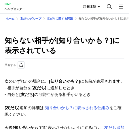
LINE
日本語
ヘルプセンター
ホーム
友だち⋅グループ
友だちに関する問題
知らない相手が[知り合いかも？]に表
知らない相手が[知り合いかも？]に
表示されている
共有する
次のいずれかの場合に、
[知り合いかも？]
に名前が表示されます。
- 相手が自分を
[友だち]
に追加したとき
- 自分と
[友だち]
の可能性がある相手がいるとき
[友だち]
追加の詳細は
知り合いかも？に表示される仕組み
をご確
認ください。
今後
[知り合いかも？]
に表示させないようにするには、
友だち追加