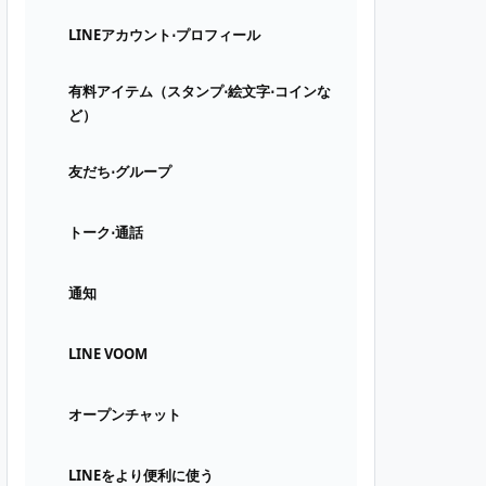
LINEアカウント⋅プロフィール
有料アイテム（スタンプ⋅絵文字⋅コインな
ど）
友だち⋅グループ
トーク⋅通話
通知
LINE VOOM
オープンチャット
LINEをより便利に使う