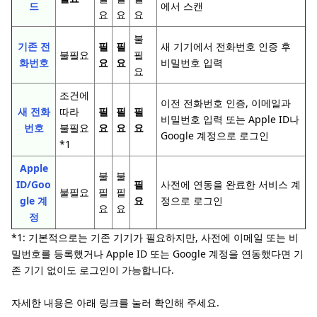
드
에서 스캔
요
요
요
불
기존 전
필
필
새 기기에서 전화번호 인증 후
불필요
필
화번호
요
요
비밀번호 입력
요
조건에
이전 전화번호 인증, 이메일과
새 전화
따라
필
필
필
비밀번호 입력 또는 Apple ID나
번호
불필요
요
요
요
Google 계정으로 로그인
*1
Apple
불
불
ID/Goo
필
사전에 연동을 완료한 서비스 계
불필요
필
필
gle 계
요
정으로 로그인
요
요
정
*1: 기본적으로는 기존 기기가 필요하지만, 사전에 이메일 또는 비
밀번호를 등록했거나 Apple ID 또는 Google 계정을 연동했다면 기
존 기기 없이도 로그인이 가능합니다.
자세한 내용은 아래 링크를 눌러 확인해 주세요.