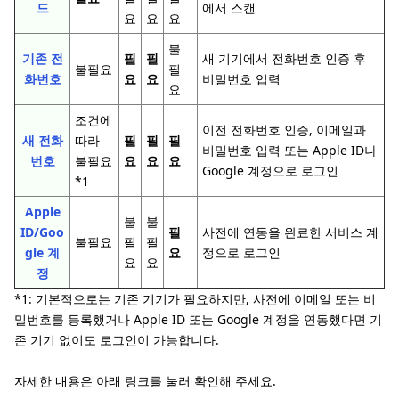
드
에서 스캔
요
요
요
불
기존 전
필
필
새 기기에서 전화번호 인증 후
불필요
필
화번호
요
요
비밀번호 입력
요
조건에
이전 전화번호 인증, 이메일과
새 전화
따라
필
필
필
비밀번호 입력 또는 Apple ID나
번호
불필요
요
요
요
Google 계정으로 로그인
*1
Apple
불
불
ID/Goo
필
사전에 연동을 완료한 서비스 계
불필요
필
필
gle 계
요
정으로 로그인
요
요
정
*1: 기본적으로는 기존 기기가 필요하지만, 사전에 이메일 또는 비
밀번호를 등록했거나 Apple ID 또는 Google 계정을 연동했다면 기
존 기기 없이도 로그인이 가능합니다.
자세한 내용은 아래 링크를 눌러 확인해 주세요.