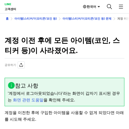
LINE
한국어
고객센터
홈
아이템(스티커/이모티콘/코인 등)
아이템(스티커/이모티콘/코인 등) 문제
계정 이전
계정 이전 후에 모든 아이템(코인, 스
티커 등)이 사라졌어요.
공유하기
참고 사항
'계정에서 로그아웃되었습니다'라는 화면이 갑자기 표시된 경우
는
화면 관련 도움말
을 확인해 주세요.
계정을 이전한 후에 구입한 아이템을 사용할 수 없게 되었다면 아래
를 시도해 주세요.