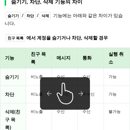
숨기기, 차단, 삭제 기능의 차이
/
/
기능에는 아래와 같은 차이가 있습
숨기기
차단
삭제
니다.
에서 계정을 숨기거나 차단, 삭제할 경우
친구 목록
친구 목
실행 취
기능
메시지
통화
록
소
숨기기
비노출
수신
수신
가능
차단
비노출
비수신
비수신
가능
삭제(친
비노출
수신
수신
불가능
구 목
록)