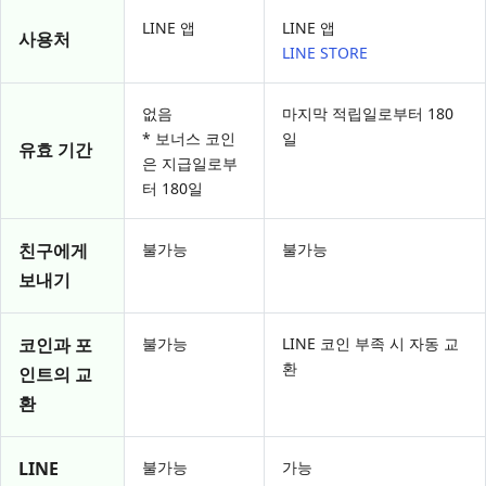
LINE 앱
LINE 앱
사용처
LINE STORE
없음
마지막 적립일로부터 180
* 보너스 코인
일
유효 기간
은 지급일로부
터 180일
친구에게
불가능
불가능
보내기
코인과 포
불가능
LINE 코인 부족 시 자동 교
환
인트의 교
환
LINE
불가능
가능