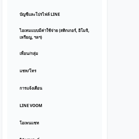
บัญชีและโปรไฟล์ LINE
ไอเทมแบบมีค่าใช้จ่าย (สติกเกอร์, อิโมจิ,
เหรียญ, ฯลฯ)
เพื่อน/กลุ่ม
แชท/โทร
การแจ้งเตือน
LINE VOOM
โอเพนแชท