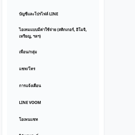
บัญชีและโปรไฟล์ LINE
ไอเทมแบบมีค่าใช้จ่าย (สติกเกอร์, อิโมจิ,
เหรียญ, ฯลฯ)
เพื่อน/กลุ่ม
แชท/โทร
การแจ้งเตือน
LINE VOOM
โอเพนแชท