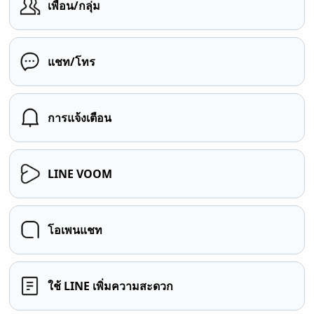
เพื่อน/กลุ่ม
แชท/โทร
การแจ้งเตือน
LINE VOOM
โอเพนแชท
ใช้ LINE เพิ่มความสะดวก