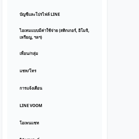
บัญชีและโปรไฟล์ LINE
ไอเทมแบบมีค่าใช้จ่าย (สติกเกอร์, อิโมจิ,
เหรียญ, ฯลฯ)
เพื่อน/กลุ่ม
แชท/โทร
การแจ้งเตือน
LINE VOOM
โอเพนแชท