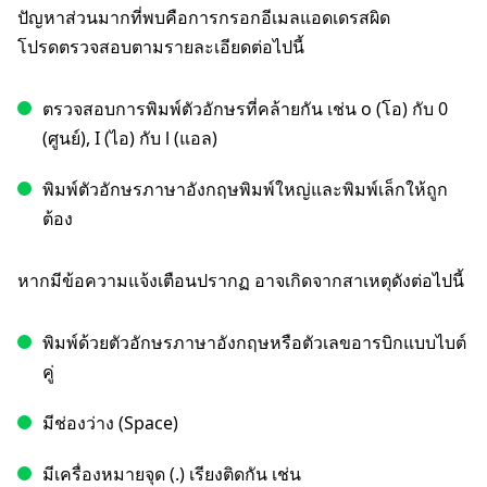
ปัญหาส่วนมากที่พบคือการกรอกอีเมลแอดเดรสผิด
โปรดตรวจสอบตามรายละเอียดต่อไปนี้
ตรวจสอบการพิมพ์ตัวอักษรที่คล้ายกัน เช่น o (โอ) กับ 0
(ศูนย์), I (ไอ) กับ l (แอล)
พิมพ์ตัวอักษรภาษาอังกฤษพิมพ์ใหญ่และพิมพ์เล็กให้ถูก
ต้อง
หากมีข้อความแจ้งเตือนปรากฏ อาจเกิดจากสาเหตุดังต่อไปนี้
พิมพ์ด้วยตัวอักษรภาษาอังกฤษหรือตัวเลขอารบิกแบบไบต์
คู่
มีช่องว่าง (Space)
มีเครื่องหมายจุด (.) เรียงติดกัน เช่น