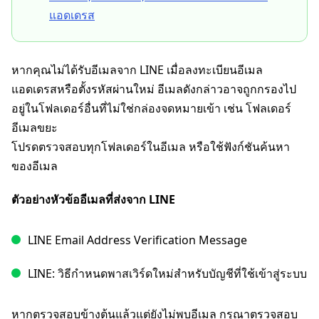
แอดเดรส
หากคุณไม่ได้รับอีเมลจาก LINE เมื่อลงทะเบียนอีเมล
แอดเดรสหรือตั้งรหัสผ่านใหม่ อีเมลดังกล่าวอาจถูกกรองไป
อยู่ในโฟลเดอร์อื่นที่ไม่ใช่กล่องจดหมายเข้า เช่น โฟลเดอร์
อีเมลขยะ
โปรดตรวจสอบทุกโฟลเดอร์ในอีเมล หรือใช้ฟังก์ชันค้นหา
ของอีเมล
ตัวอย่างหัวข้ออีเมลที่ส่งจาก LINE
LINE Email Address Verification Message
LINE: วิธีกำหนดพาสเวิร์ดใหม่สำหรับบัญชีที่ใช้เข้าสู่ระบบ
หากตรวจสอบข้างต้นแล้วแต่ยังไม่พบอีเมล กรุณาตรวจสอบ