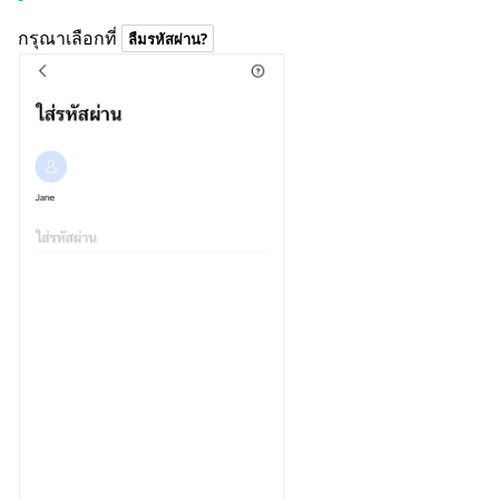
กรุณาเลือกที่
ลืมรหัสผ่าน?