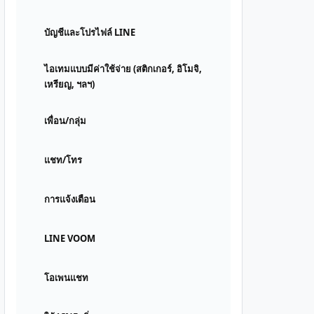
บัญชีและโปรไฟล์ LINE
ไอเทมแบบมีค่าใช้จ่าย (สติกเกอร์, อิโมจิ,
เหรียญ, ฯลฯ)
เพื่อน/กลุ่ม
แชท/โทร
การแจ้งเตือน
LINE VOOM
โอเพนแชท