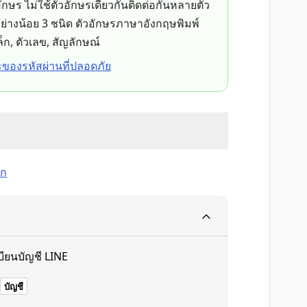
ักษร ไม่ใช้ตัวอักษรเดียวกันติดต่อกันหลายตัว
ย่างน้อย 3 ชนิด ตัวอักษรภาษาอังกฤษพิมพ์
็ก, ตัวเลข, สัญลักษณ์
ของรหัสผ่านที่ปลอดภัย
ัก
บียนบัญชี LINE
บัญชี