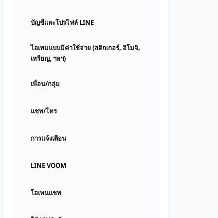
บัญชีและโปรไฟล์ LINE
ไอเทมแบบมีค่าใช้จ่าย (สติกเกอร์, อิโมจิ,
เหรียญ, ฯลฯ)
เพื่อน/กลุ่ม
แชท/โทร
การแจ้งเตือน
LINE VOOM
โอเพนแชท