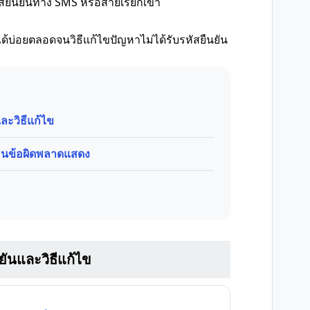
สยืนยันทาง SMS หรือสายเรียกเข้า
้บ่อยตลอดจนวิธีแก้ไขปัญหาไม่ได้รับรหัสยืนยัน
และวิธีแก้ไข
ตือนข้อผิดพลาดแสดง
นยันและวิธีแก้ไข