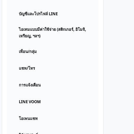
บัญชีและโปรไฟล์ LINE
ไอเทมแบบมีค่าใช้จ่าย (สติกเกอร์, อิโมจิ,
เหรียญ, ฯลฯ)
เพื่อน/กลุ่ม
แชท/โทร
การแจ้งเตือน
LINE VOOM
โอเพนแชท