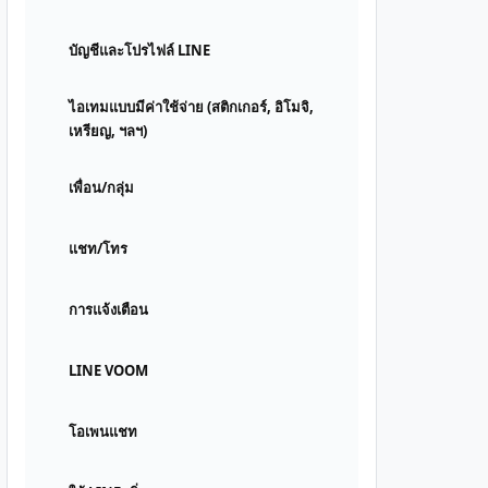
บัญชีและโปรไฟล์ LINE
ไอเทมแบบมีค่าใช้จ่าย (สติกเกอร์, อิโมจิ,
เหรียญ, ฯลฯ)
เพื่อน/กลุ่ม
แชท/โทร
การแจ้งเตือน
LINE VOOM
โอเพนแชท