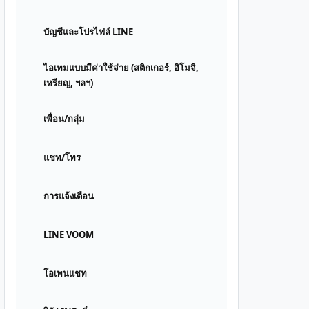
บัญชีและโปรไฟล์ LINE
ไอเทมแบบมีค่าใช้จ่าย (สติกเกอร์, อิโมจิ,
เหรียญ, ฯลฯ)
เพื่อน/กลุ่ม
แชท/โทร
การแจ้งเตือน
LINE VOOM
โอเพนแชท