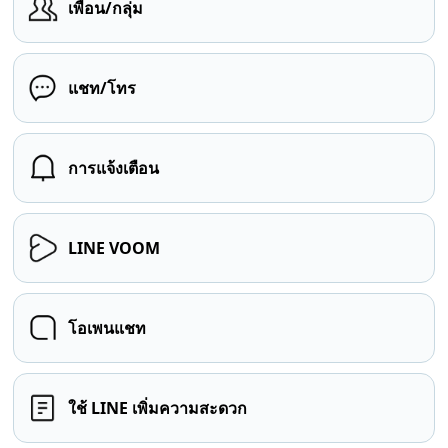
เพื่อน/กลุ่ม
แชท/โทร
การแจ้งเตือน
LINE VOOM
โอเพนแชท
ใช้ LINE เพิ่มความสะดวก