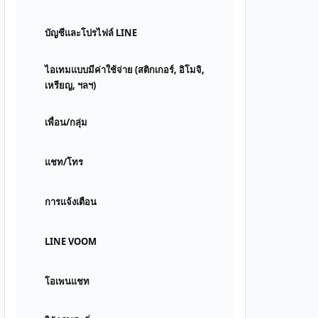
บัญชีและโปรไฟล์ LINE
ไอเทมแบบมีค่าใช้จ่าย (สติกเกอร์, อิโมจิ,
เหรียญ, ฯลฯ)
เพื่อน/กลุ่ม
แชท/โทร
การแจ้งเตือน
LINE VOOM
โอเพนแชท