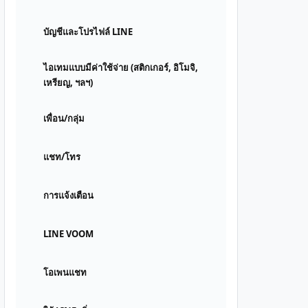
บัญชีและโปรไฟล์ LINE
ไอเทมแบบมีค่าใช้จ่าย (สติกเกอร์, อิโมจิ,
เหรียญ, ฯลฯ)
เพื่อน/กลุ่ม
แชท/โทร
การแจ้งเตือน
LINE VOOM
โอเพนแชท