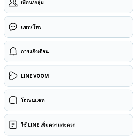
เพื่อน/กลุ่ม
แชท/โทร
การแจ้งเตือน
LINE VOOM
โอเพนแชท
ใช้ LINE เพิ่มความสะดวก