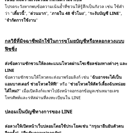
โปรดระวังหากพบข้อความเน้นย้ำที่ชวนให้รู้สึกเป็นกังวล เช่น ใช้คำ
ว่า "
เดี๋ยวนี้
", "
ด่วนมาก
", "
ภายใน 48 ชั่วโมง
", "
ระงับบัญชี LINE
",
"
จำกัดการใช้งาน
"
กลวิธีที่มิจฉาชีพมักใช้ในการขโมยบัญชีหรือหลอกลวงแบบ
ฟิชชิ่ง
ส่งข้อความชักชวนให้ลงคะแนนโหวตผ่านโซเชียลช่องทางต่างๆ และ
LINE
ข้อความชักชวนให้โหวตจะส่งมาพร้อมลิงก์ เช่น "
ฉันอาจจะได้เป็น
แอมบาสเดอร์ ช่วยโหวตให้ที!
" หรือ "
ช่วยโหวตให้สัตว์เลี้ยงฉันหน่อย
ได้ไหม?
" เมื่อเปิดลิงก์จะพาไปยังหน้าจอกรอกข้อมูลเช่นหมายเลข
โทรศัพท์และรหัสผ่านที่ลงทะเบียนใน LINE
ปลอมเป็นบัญชีทางการของ LINE
ล่อลวงให้เปิดหน้าเว็บปลอมโดยใช้ประโยคเช่น "กรุณายืนยันตัวตน
อีกครั้ง", "ยืนยันความปลอดภัย"