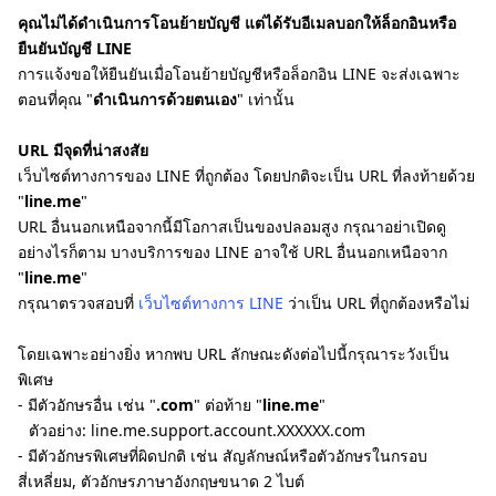
คุณไม่ได้ดำเนินการโอนย้ายบัญชี แต่ได้รับอีเมลบอกให้ล็อกอินหรือ
ยืนยันบัญชี LINE
การแจ้งขอให้ยืนยันเมื่อโอนย้ายบัญชีหรือล็อกอิน LINE จะส่งเฉพาะ
ตอนที่คุณ "
ดำเนินการด้วยตนเอง
" เท่านั้น
URL มีจุดที่น่าสงสัย
เว็บไซต์ทางการของ LINE ที่ถูกต้อง โดยปกติจะเป็น URL ที่ลงท้ายด้วย
"
line.me
"
URL อื่นนอกเหนือจากนี้มีโอกาสเป็นของปลอมสูง กรุณาอย่าเปิดดู
อย่างไรก็ตาม บางบริการของ LINE อาจใช้ URL อื่นนอกเหนือจาก
"
line.me
"
กรุณาตรวจสอบที่
เว็บไซต์ทางการ LINE
ว่าเป็น URL ที่ถูกต้องหรือไม่
โดยเฉพาะอย่างยิ่ง หากพบ URL ลักษณะดังต่อไปนี้กรุณาระวังเป็น
พิเศษ
- มีตัวอักษรอื่น เช่น "
.com
" ต่อท้าย "
line.me
"
ตัวอย่าง: line.me.support.account.XXXXXX.com
- มีตัวอักษรพิเศษที่ผิดปกติ เช่น สัญลักษณ์หรือตัวอักษรในกรอบ
สี่เหลี่ยม, ตัวอักษรภาษาอังกฤษขนาด 2 ไบต์