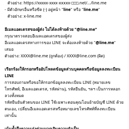
ตัวอย่าง: https://xxxxx-xxxx-ⅹⅹⅹⅹx-□□□.net/.../line.me
- มีตัวอักษรอื่นหรือขีด (-) อยู่หน้า "
line
" หรือ "
line.me
"
ตัวอย่าง: x-line.me
อีเมลแอดเดรสของผู้ส่ง ไม่ได้ลงท้ายด้วย "@line.me"
กรุณาตรวจสอบอีเมลแอดเดรสของผู้ส่ง
อีเมลแอดเดรสทางการของ LINE จะต้องลงท้ายด้วย "
@line.me
"
เสมอ
ตัวอย่าง: XXXX@line.me (ถูกต้อง) / XXXX@line.com (ผิด)
เรียกร้องให้กรอกหรืออัปโหลดข้อมูลส่วนบุคคลหรือข้อมูลลงทะเบียน
LINE
การสอบถามหรือขอให้กรอกข้อมูลลงทะเบียน LINE (หมายเลข
โทรศัพท์, อีเมลแอดเดรส, รหัสผ่าน), รหัสยืนยัน, ฯลฯ เป็นการหลอก
ลวงทั้งหมด
รหัสยืนยันตัวตนของ LINE ใช้เฉพาะตอนคุณโอนย้ายบัญชี LINE ด้วย
ตนเอง, เปลี่ยนอีเมลแอดเดรสหรือหมายเลขโทรศัพท์ที่ลงทะเบียน
เท่านั้น
เน้นย้ำถึงความเร่งด่วนมากเกินความจำเป็น