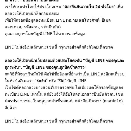
เร่งให้กระทำโดยใช้ประโยคเช่น "
ต้องยืนยันภายใน 24 ชั่วโมง
" เพื่อ
ล่อลวงให้เปิดหน้าล็อกอินปลอม
เพื่อให้กรอกข้อมูลลงทะเบียน LINE (หมายเลขโทรศัพท์, อีเมล
แอดเดรส, รหัสผ่าน, รหัสยืนยัน)
คุณอาจถูกขโมยบัญชี LINE ได้หากกรอกข้อมูล
LINE ไม่ส่งอีเมลลักษณะเช่นนี้ กรุณาอย่าคลิกลิงก์โดยเด็ดขาด
ล่อลวงให้เปิดหน้าเว็บปลอมด้วยประโยคเช่น "บัญชี LINE ของคุณจะ
ถูกระงับ", "บัญชี LINE ของคุณถูกปิดชั่วคราว"
กลวิธีที่มิจฉาชีพมักใช้ คือใช้ชื่ออีเมลที่อ้างว่าเป็น LINE ส่งอีเมลที่ระบุ
ในหัวข้ออีเมลว่า "
ระงับ
" หรือ "
ปิด
" บัญชี LINE
เว็บไซต์หลอกลวงบางส่วนที่เราตรวจพบ ไม่เพียงแต่ให้กรอกข้อมูลลง
ทะเบียน LINE เท่านั้น แต่ยังแจ้งให้อัปโหลดเอกสารยืนยันตัวตน เช่น
บัตรประชาชน, ใบอนุญาตขับขี่รถยนต์, หนังสือเดินทาง (พาสปอร์ต)
อีกด้วย
LINE ไม่ส่งอีเมลลักษณะเช่นนี้ กรุณาอย่าคลิกลิงก์โดยเด็ดขาด