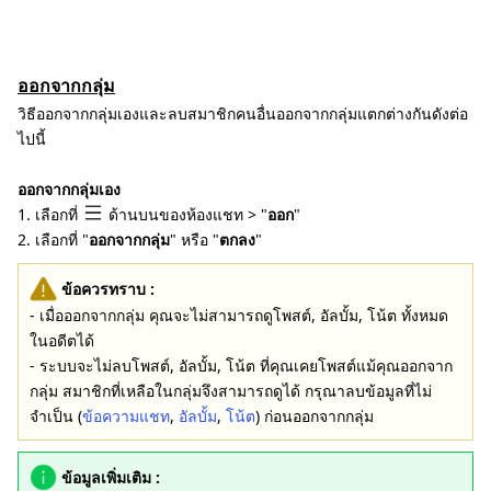
ออกจากกลุ่ม
วิธีออกจากกลุ่มเองและลบสมาชิกคนอื่นออกจากกลุ่มแตกต่างกันดังต่อ
ไปนี้
ออกจากกลุ่มเอง
1. เลือกที่
ด้านบนของห้องแชท > "
ออก
"
2. เลือกที่ "
ออกจากกลุ่ม
" หรือ "
ตกลง
"
ข้อควรทราบ :
- เมื่อออกจากกลุ่ม คุณจะไม่สามารถดูโพสต์, อัลบั้ม, โน้ต ทั้งหมด
ในอดีตได้
- ระบบจะไม่ลบโพสต์, อัลบั้ม, โน้ต ที่คุณเคยโพสต์แม้คุณออกจาก
กลุ่ม สมาชิกที่เหลือในกลุ่มจึงสามารถดูได้ กรุณาลบข้อมูลที่ไม่
จำเป็น (
ข้อความแชท
,
อัลบั้ม
,
โน้ต
) ก่อนออกจากกลุ่ม
ข้อมูลเพิ่มเติม :