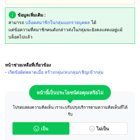
ข้อมูลเพิ่มเติม :
สามารถ
บล็อคสมาชิกในกลุ่มแยกรายบุคคล
ได้
แต่ข้อความที่สมาชิกคนดังกล่าวส่งในกลุ่มจะยังคงแสดงอยู่แม้
บล็อคไปแล้ว
หน้าช่วยเหลือที่เกี่ยวข้อง
-
เกิดข้อผิดพลาดเมื่อ สร้างกลุ่ม/ลบกลุ่ม/เชิญเข้ากลุ่ม
หน้านี้เป็นประโยชน์ต่อคุณหรือไม่
โปรดแสดงความคิดเห็น เราจะปรับปรุงบริการตามความคิดเห็นที่ได้
รับ
เป็น
ไม่เป็น