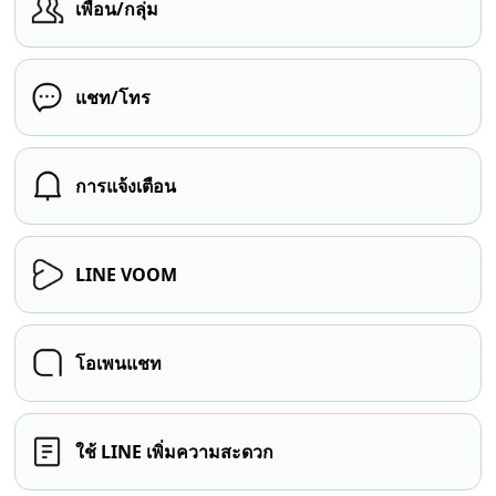
เพื่อน/กลุ่ม
แชท/โทร
การแจ้งเตือน
LINE VOOM
โอเพนแชท
ใช้ LINE เพิ่มความสะดวก