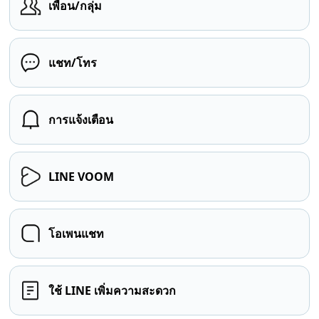
เพื่อน/กลุ่ม
แชท/โทร
การแจ้งเตือน
LINE VOOM
โอเพนแชท
ใช้ LINE เพิ่มความสะดวก