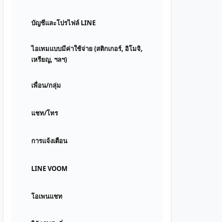
บัญชีและโปรไฟล์ LINE
ไอเทมแบบมีค่าใช้จ่าย (สติกเกอร์, อิโมจิ,
เหรียญ, ฯลฯ)
เพื่อน/กลุ่ม
แชท/โทร
การแจ้งเตือน
LINE VOOM
โอเพนแชท