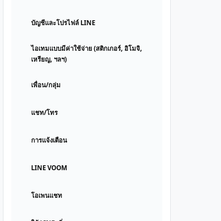
บัญชีและโปรไฟล์ LINE
ไอเทมแบบมีค่าใช้จ่าย (สติกเกอร์, อิโมจิ,
เหรียญ, ฯลฯ)
เพื่อน/กลุ่ม
แชท/โทร
การแจ้งเตือน
LINE VOOM
โอเพนแชท